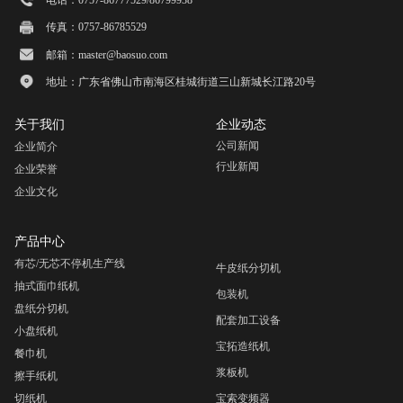
电话：0757-86777529/86799938
传真：0757-86785529
邮箱：master@baosuo.com
地址：广东省佛山市南海区桂城街道三山新城长江路20号
关于我们
企业动态
公司新闻
企业简介
行业新闻
企业荣誉
企业文化
产品中心
有芯/无芯不停机生产线
牛皮纸分切机
抽式面巾纸机
包装机
盘纸分切机
配套加工设备
小盘纸机
宝拓造纸机
餐巾机
浆板机
擦手纸机
切纸机
宝索变频器