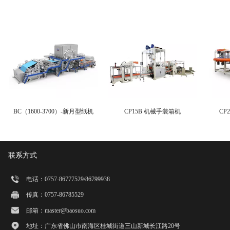
BC（1600-3700）-新月型纸机
CP15B 机械手装箱机
CP
联系方式
电话：0757-86777529/86799938
传真：0757-86785529
邮箱：master@baosuo.com
地址：广东省佛山市南海区桂城街道三山新城长江路20号