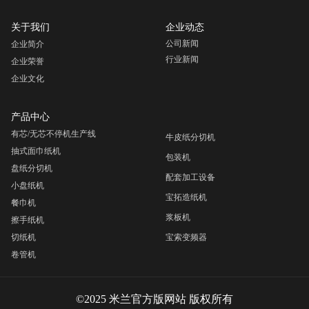
关于我们
企业动态
公司新闻
企业简介
行业新闻
企业荣誉
企业文化
产品中心
有芯/无芯不停机生产线
牛皮纸分切机
抽式面巾纸机
包装机
盘纸分切机
配套加工设备
小盘纸机
宝拓造纸机
餐巾机
浆板机
擦手纸机
切纸机
宝索变频器
卷管机
©2025 米兰官方版网站 版权所有