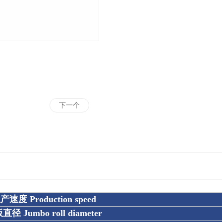
下一个
产速度 Production speed
径 Jumbo roll diameter