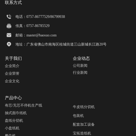
联系方式
电话：0757-86777529/86799938
传真：0757-86785529
邮箱：master@baosuo.com
地址：广东省佛山市南海区桂城街道三山新城长江路20号
关于我们
企业动态
公司新闻
企业简介
行业新闻
企业荣誉
企业文化
产品中心
有芯/无芯不停机生产线
牛皮纸分切机
抽式面巾纸机
包装机
盘纸分切机
配套加工设备
小盘纸机
宝拓造纸机
餐巾机